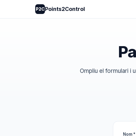
Points2Control
P2C
Pa
Ompliu el formulari 
Nom *