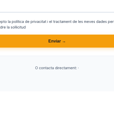
epto la
política de privacitat
i el tractament de les meves dades per
re la sol·licitud
Enviar →
O contacta directament:
·