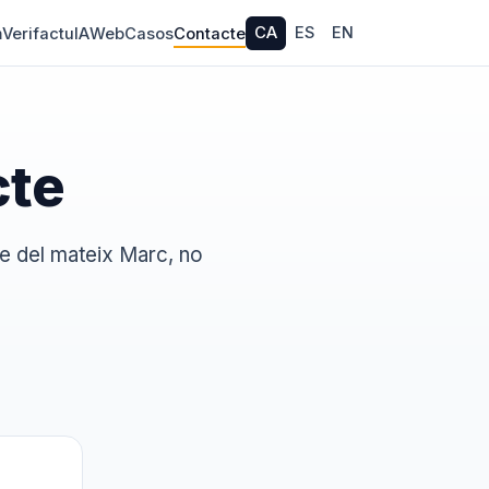
CA
ES
EN
m
Verifactu
IA
Web
Casos
Contacte
cte
e del mateix Marc, no