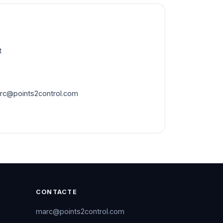
t
rc@points2control.com
CONTACTE
marc@points2control.com