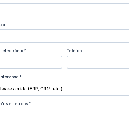
esa
 electrònic *
Telèfon
interessa *
a'ns el teu cas *