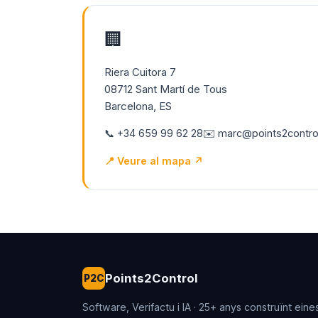
🏢
Riera Cuitora 7
08712 Sant Martí de Tous
Barcelona, ES
📞 +34 659 99 62 28
✉️ marc@points2contro
📍 Veure al mapa ↗
Points2Control
P2C
Software, Verifactu i IA · 25+ anys construïnt eine