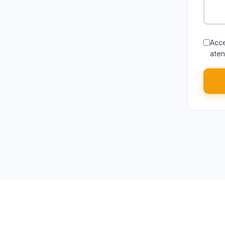
Acc
atend