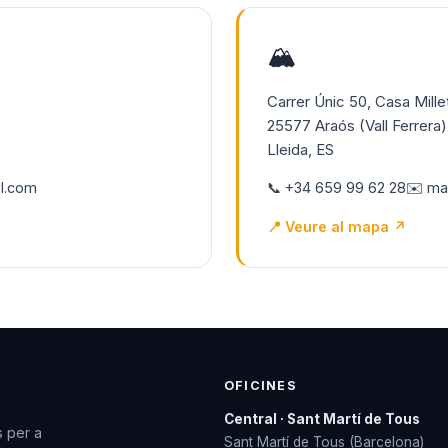
🏔️
Carrer Únic 50, Casa Mille
25577 Araós (Vall Ferrera)
Lleida, ES
l.com
📞 +34 659 99 62 28
✉️ ma
📍 Veure al mapa ↗
OFICINES
Central · Sant Martí de Tous
s per a
Sant Martí de Tous (Barcelona)