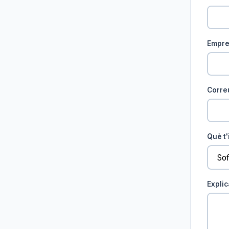
Empr
Correu
Què t'
Explic