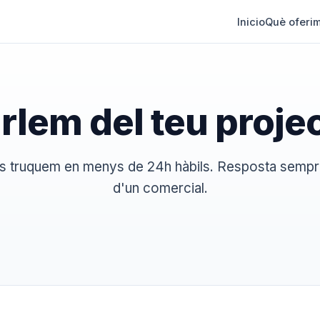
Inicio
Què oferi
rlem del teu proje
i us truquem en menys de 24h hàbils. Resposta sempr
d'un comercial.