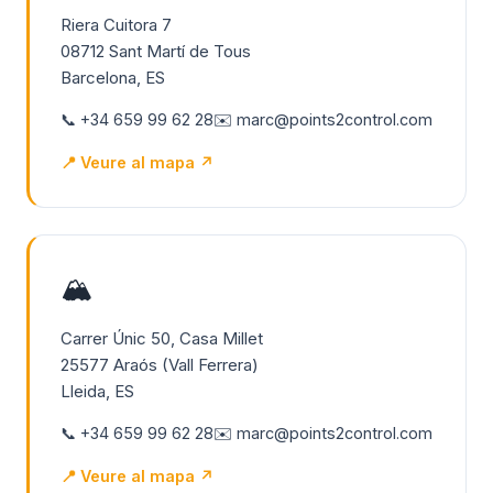
Riera Cuitora 7
08712 Sant Martí de Tous
Barcelona, ES
📞 +34 659 99 62 28
✉️ marc@points2control.com
📍 Veure al mapa ↗
🏔️
Carrer Únic 50, Casa Millet
25577 Araós (Vall Ferrera)
Lleida, ES
📞 +34 659 99 62 28
✉️ marc@points2control.com
📍 Veure al mapa ↗