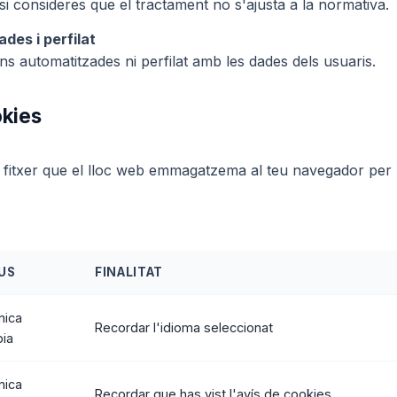
si consideres que el tractament no s'ajusta a la normativa.
des i perfilat
ns automatitzades ni perfilat amb les dades dels usuaris.
okies
t fitxer que el lloc web emmagatzema al teu navegador per
US
FINALITAT
nica
Recordar l'idioma seleccionat
pia
nica
Recordar que has vist l'avís de cookies