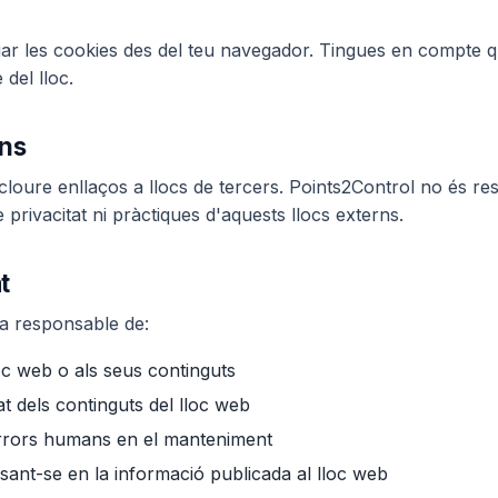
jar les cookies des del teu navegador. Tingues en compte q
del lloc.
rns
cloure enllaços a llocs de tercers. Points2Control no és re
e privacitat ni pràctiques d'aquests llocs externs.
t
fa responsable de:
oc web o als seus continguts
t dels continguts del lloc web
errors humans en el manteniment
sant-se en la informació publicada al lloc web