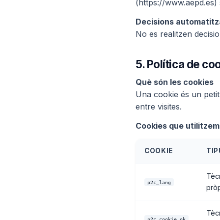
(https://www.aepd.es) 
Decisions automatitza
No es realitzen decisio
5.
Política de co
Què són les cookies
Una cookie és un peti
entre visites.
Cookies que utilitzem
COOKIE
TIP
Tèc
p2c_lang
prò
Tèc
p2c_cookie_ok