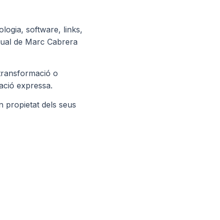
ologia, software, links,
ectual de Marc Cabrera
 transformació o
zació expressa.
n propietat dels seus