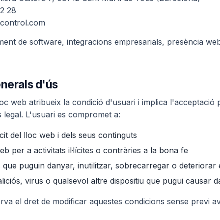
62 28
control.com
ment de software, integracions empresarials, presència web,
nerals d'ús
loc web atribueix la condició d'usuari i implica l'acceptació 
s legal. L'usuari es compromet a:
lícit del lloc web i dels seus continguts
 per a activitats il·lícites o contràries a la bona fe
 que puguin danyar, inutilitzar, sobrecarregar o deteriorar 
liciós, virus o qualsevol altre dispositiu que pugui causar 
rva el dret de modificar aquestes condicions sense previ av