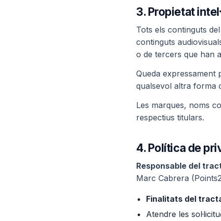
3. Propietat intel
Tots els continguts del
continguts audiovisuals
o de tercers que han au
Queda expressament pr
qualsevol altra forma d
Les marques, noms come
respectius titulars.
4. Política de p
Responsable del tra
Marc Cabrera (Points
Finalitats del trac
Atendre les sol·lici