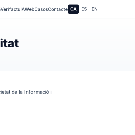
CA
ES
EN
m
Verifactu
IA
Web
Casos
Contacte
itat
ietat de la Informació i