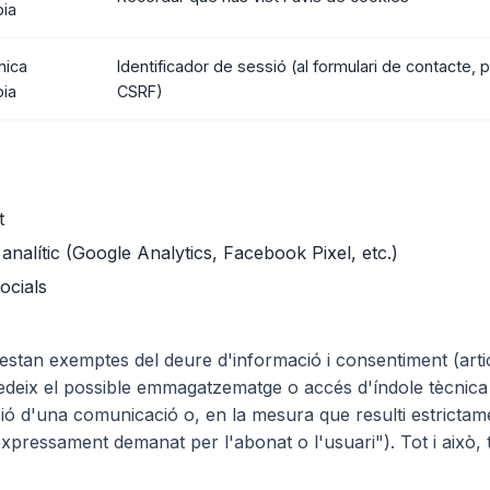
pia
nica
Identificador de sessió (al formulari de contacte, 
pia
CSRF)
t
analític (Google Analytics, Facebook Pixel, etc.)
ocials
estan exemptes del deure d'informació i consentiment (arti
edeix el possible emmagatzematge o accés d'índole tècnica 
sió d'una comunicació o, en la mesura que resulti estrictame
expressament demanat per l'abonat o l'usuari"). Tot i això,