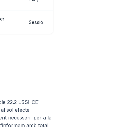
per
Sessió
cle 22.2 LSSI-CE:
al sol efecte
nt necessari, per a la
 t'informem amb total