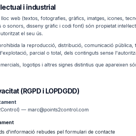
·lectual i industrial
 lloc web (textos, fotografies, gràfics, imatges, icones, tecn
 o sonors, disseny gràfic i codi font) són propietat intel·l
toritzat el seu ús.
ohibida la reproducció, distribució, comunicació pública,
'explotació, parcial o total, dels continguts sense l'autorit
rcials, logotips i altres signes distintius que apareixen só
rivacitat (RGPD i LOPDGDD)
ctament
2Control) — marc@points2control.com
tament
tuds d'informació rebudes pel formulari de contacte