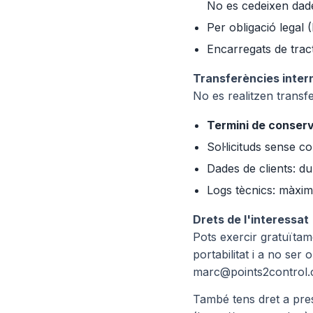
No es cedeixen dade
Per obligació legal (
Encarregats de tra
Transferències inter
No es realitzen transfe
Termini de conser
Sol·licituds sense c
Dades de clients: du
Logs tècnics: màxim
Drets de l'interessat
Pots exercir gratuïtame
portabilitat i a no ser
marc@points2control.
També tens dret a pres