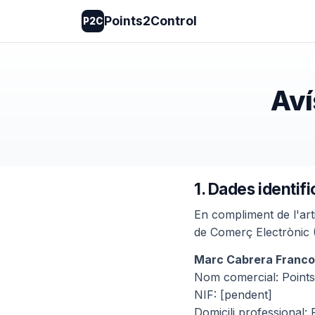
Points2Control
P2C
Aví
1. Dades identific
En compliment de l'arti
de Comerç Electrònic (
Marc Cabrera Franco
Nom comercial: Point
NIF: [pendent]
Domicili professional: