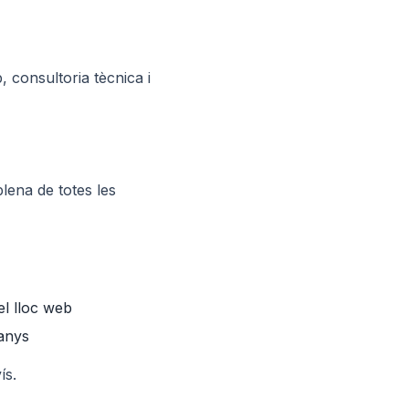
 consultoria tècnica i
plena de totes les
el lloc web
danys
ís.