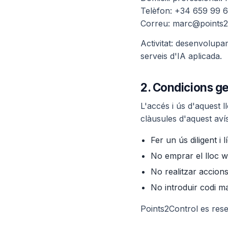
Telèfon: +34 659 99 
Correu: marc@points2
Activitat: desenvolupa
serveis d'IA aplicada.
2. Condicions ge
L'accés i ús d'aquest l
clàusules d'aquest aví
Fer un ús diligent i 
No emprar el lloc web
No realitzar accions
No introduir codi ma
Points2Control es rese