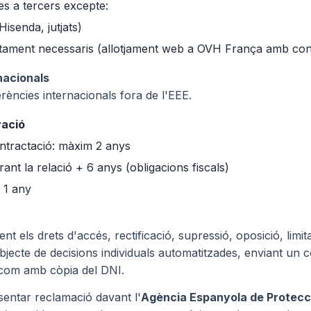
s a tercers excepte:
Hisenda, jutjats)
ctament necessaris (allotjament web a OVH França amb con
nacionals
rències internacionals fora de l'EEE.
vació
ontractació: màxim 2 anys
rant la relació + 6 anys (obligacions fiscals)
 1 any
nt els drets d'accés, rectificació, supressió, oposició, limit
 objecte de decisions individuals automatitzades, enviant un 
com amb còpia del DNI.
entar reclamació davant l'
Agència Espanyola de Protecc