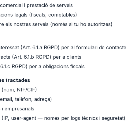
 comercial i prestació de serveis
cions legals (fiscals, comptables)
 els nostres serveis (només si tu ho autoritzes)
teressat (Art. 6.1.a RGPD) per al formulari de contacte
cte (Art. 6.1.b RGPD) per a clients
. 6.1.c RGPD) per a obligacions fiscals
es tractades
s (nom, NIF/CIF)
email, telèfon, adreça)
 i empresarials
(IP, user-agent — només per logs tècnics i seguretat)