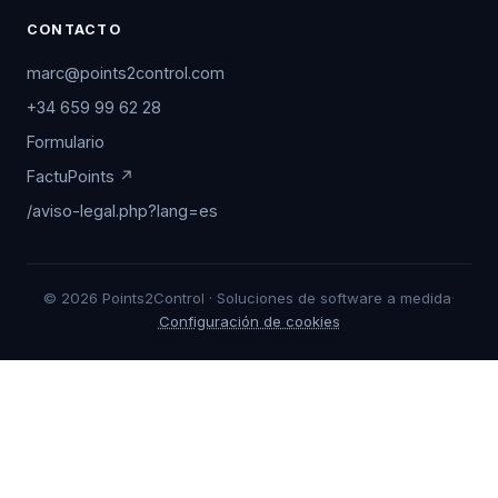
CONTACTO
marc@points2control.com
+34 659 99 62 28
Formulario
FactuPoints ↗
/aviso-legal.php?lang=es
© 2026 Points2Control · Soluciones de software a medida
·
Configuración de cookies