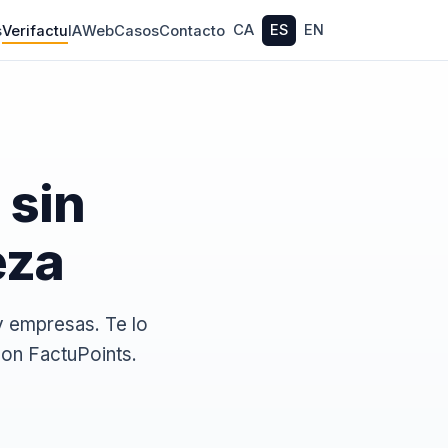
CA
ES
EN
s
Verifactu
IA
Web
Casos
Contacto
 sin
eza
y empresas. Te lo
con FactuPoints.