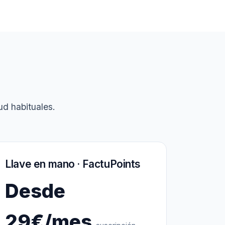
d habituales.
Llave en mano · FactuPoints
Desde
29€/mes