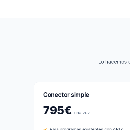
Lo hacemos c
Conector simple
795€
una vez
Para programas existentes con API o