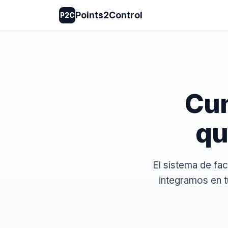
Points2Control
P2C
Cum
qu
El sistema de fa
integramos en t