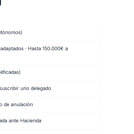
u
autónomos)
adaptados · Hasta 150.000€ a
ificadas)
 suscribir uno delegado
ro de anulación
dada ante Hacienda