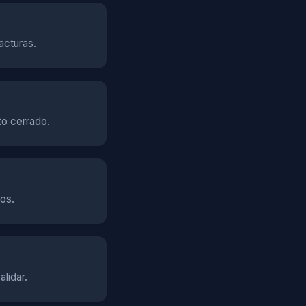
acturas.
to cerrado.
os.
lidar.