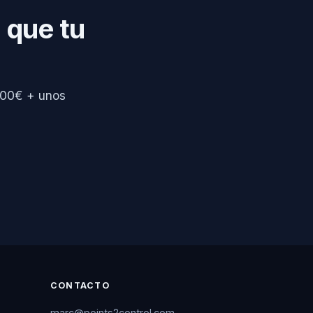
 que tu
.000€ + unos
CONTACTO
marc@points2control.com