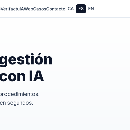
CA
ES
EN
s
Verifactu
IA
Web
Casos
Contacto
gestión
con IA
procedimientos.
 en segundos.