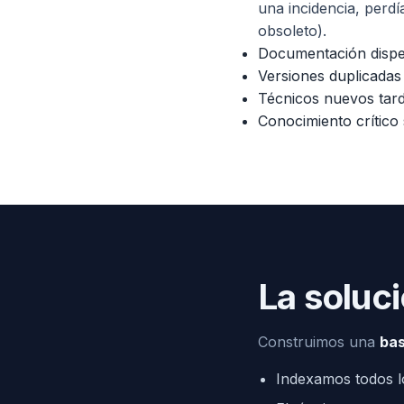
una incidencia, perd
obsoleto).
Documentación dispe
Versiones duplicadas
Técnicos nuevos tar
Conocimiento crítico
La soluc
Construimos una
bas
Indexamos todos l