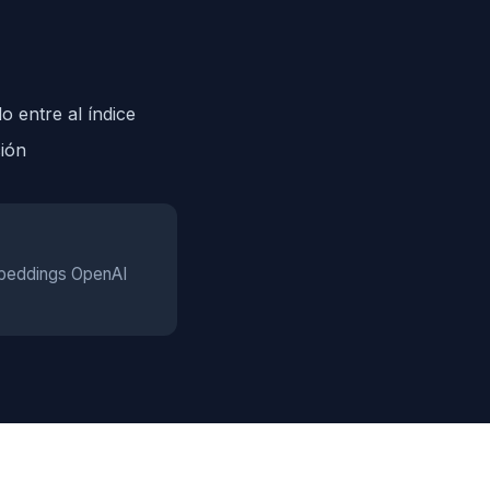
 entre al índice
ción
mbeddings OpenAI