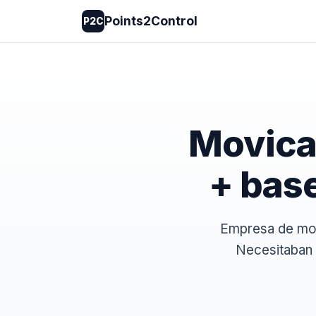
Points2Control
P2C
Movica
+ bas
Empresa de mov
Necesitaban 