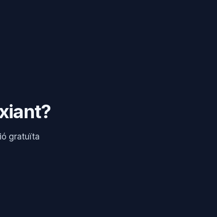
ixiant?
ó gratuïta