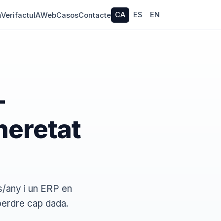
CA
ES
EN
m
Verifactu
IA
Web
Casos
Contacte
—
heretat
ns/any i un ERP en
perdre cap dada.