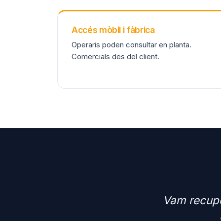
Accés mòbil i fàbrica
Operaris poden consultar en planta.
Comercials des del client.
Vam recupe