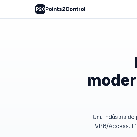
Points2Control
P2C
modern
Una indústria de 
VB6/Access. L'h