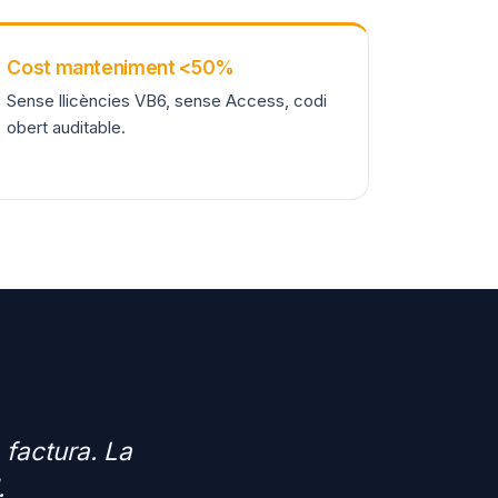
Cost manteniment <50%
Sense llicències VB6, sense Access, codi
obert auditable.
factura. La
.