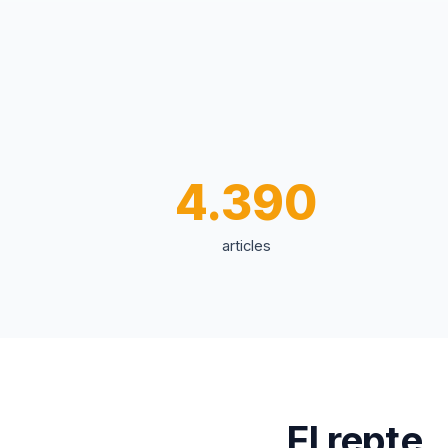
4.390
articles
El repte