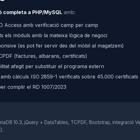
ió completa a PHP/MySQL
amb:
BD Access amb verificació camp per camp
ts els mòduls amb la mateixa lògica de negoci
onsive (es pot fer servir des del mòbil al magatzem)
DF (factures, albarans, certificats)
itat afegit per substituir el programa extern
t amb càlculs ISO 2859-1 verificats sobre 45.000 certificats
 per complir el RD 1007/2023
riaDB 10.3, jQuery + DataTables, TCPDF, Bootstrap, integració V
).