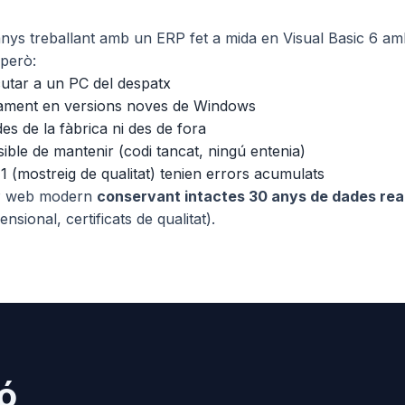
anys treballant amb un ERP fet a mida en Visual Basic 6 a
però:
utar a un PC del despatx
lament en versions noves de Windows
es de la fàbrica ni des de fora
sible de mantenir (codi tancat, ningú entenia)
1 (mostreig de qualitat) tenien errors acumulats
P web modern
conservant intactes 30 anys de dades rea
nsional, certificats de qualitat).
ió