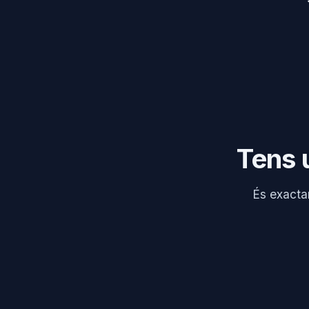
Tens u
És exacta