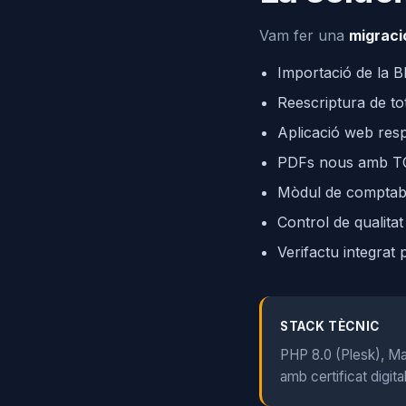
Vam fer una
migrac
Importació de la 
Reescriptura de to
Aplicació web resp
PDFs nous amb TCP
Mòdul de comptabil
Control de qualita
Verifactu integrat
STACK TÈCNIC
PHP 8.0 (Plesk), Ma
amb certificat digital