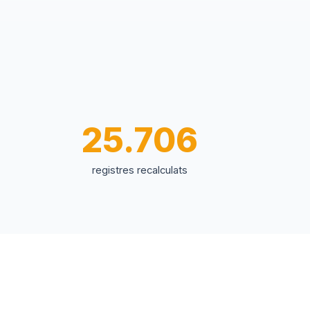
25.706
registres recalculats