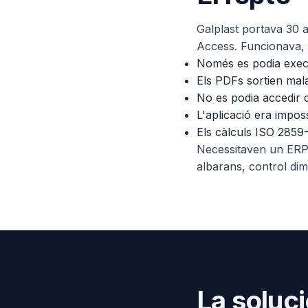
Galplast portava 30 
Access. Funcionava, 
Només es podia exec
Els PDFs sortien ma
No es podia accedir d
L'aplicació era impos
Els càlculs ISO 2859-
Necessitaven un ER
albarans, control dime
La soluc